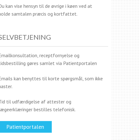
Du kan vise hensyn til de øvrige i køen ved at
holde samtalen præcis og kortfattet.
SELVBETJENING
Emailkonsultation, receptfornyelse og
tidsbestilling gøres samlet via Patientportalen
Emails kan benyttes til korte spørgsmål, som ikke
haster.
Tid til udfærdigelse af attester og
lægeerklæringer bestilles telefonisk.
Patientportalen