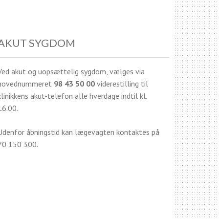
AKUT SYGDOM
Ved akut og uopsættelig sygdom, vælges via
hovednummeret
98 43 50 00
viderestilling til
klinikkens akut-telefon alle hverdage indtil kl.
16.00.
Udenfor åbningstid kan lægevagten kontaktes på
70 150 300.